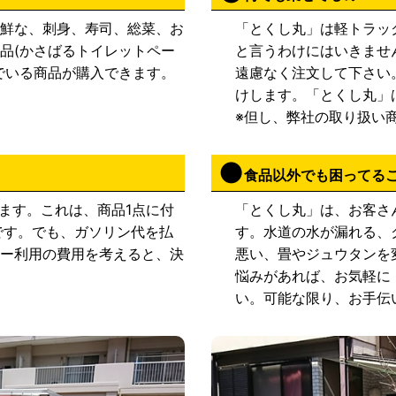
業。
新鮮な、刺身、寿司、総菜、お
「とくし丸」は軽トラッ
品(かさばるトイレットペー
と言うわけにはいきませ
[20.06.09]
とくし丸1
でいる商品が購入できます。
遠慮なく注文して下さい
に開業。
けします。「とくし丸」
[20.05.01]
とくし丸9
※但し、弊社の取り扱い
業。
[20.03.19]
とくし丸8
食品以外でも困ってる
開業。
ます。これは、商品1点に付
「とくし丸」は、お客さ
[19.07.01]
とくし丸7
です。でも、ガソリン代を払
す。水道の水が漏れる、
シー利用の費用を考えると、決
悪い、畳やジュウタンを
[19.05.20]
とくし丸6
悩みがあれば、お気軽に
業。
い。可能な限り、お手伝
[19.02.04]
とくし丸5
開業。
[19.01.15]
さいたま市