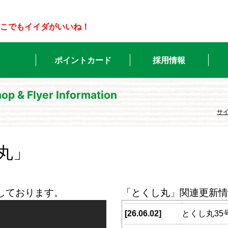
こでもイイダがいいね！
ポイントカード
採用情報
op & Flyer Information
サ
丸」
しております。
「とくし丸」関連更新情
[26.06.02]
とくし丸3