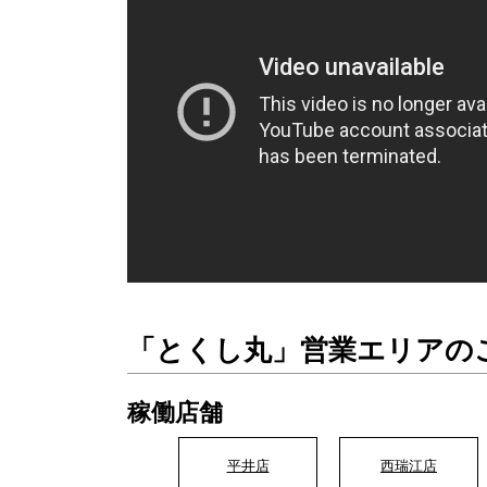
「とくし丸」営業エリアの
稼働店舗
平井店
西瑞江店