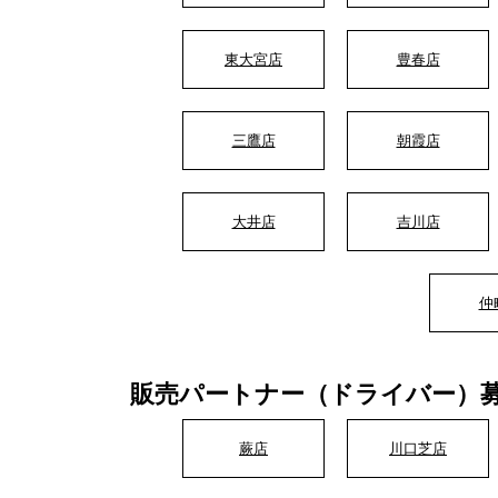
東大宮店
豊春店
三鷹店
朝霞店
大井店
吉川店
仲
販売パートナー（ドライバー）
蕨店
川口芝店