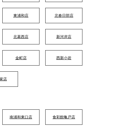
5号車が東京都東村山市東村山店を拠点に開
東浦和店
北春日部店
4号車が東京都荒川区町屋店を拠点に開業。
3号車が埼玉県吉川市吉川店を拠点として開
北葛西店
新河岸店
2号車が埼玉県ふじみ野市大井店を拠点とし
金町店
西新小岩
1号車が埼玉県川越市新河岸店を拠点として
家店
0号車が東京都江戸川区北葛西店を拠点とし
9号車が埼玉県鶴ヶ島市鶴ヶ島店を拠点とし
南浦和東口店
食彩館亀戸店
8号車が埼玉県三郷市三郷店を拠点として開