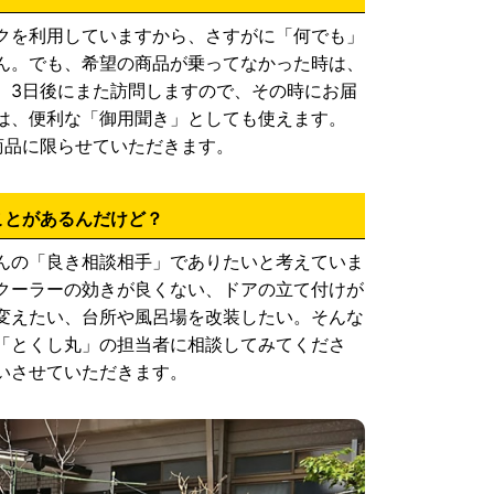
クを利用していますから、さすがに「何でも」
ん。でも、希望の商品が乗ってなかった時は、
0号車が埼玉県坂戸市坂戸にっさい店を拠点
。3日後にまた訪問しますので、その時にお届
は、便利な「御用聞き」としても使えます。
号車が埼玉県春日部市豊春店を拠点に開
商品に限らせていただきます。
号車が埼玉県さいたま市東大宮店を拠点に
ことがあるんだけど？
んの「良き相談相手」でありたいと考えていま
号車が埼玉県川口市安行店に拠点を移行。
クーラーの効きが良くない、ドアの立て付けが
変えたい、台所や風呂場を改装したい。そんな
号車が埼玉県さいたま市芝原店を拠点に開
「とくし丸」の担当者に相談してみてくださ
いさせていただきます。
号車が埼玉県さいたま市北浦和店を拠点に
と「さいたま市要支援世帯の早期把握発見