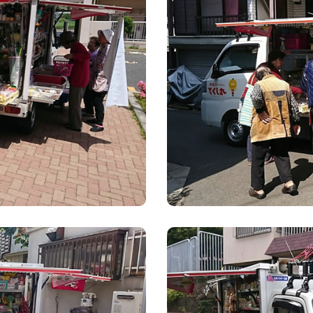
の為の対策
[18.11.15]
とくし丸4
[18.11.15]
草加市及び
携による高
結。
[18.05.25]
千葉県松戸
る見守り活
[18.05.14]
とくし丸3
[18.03.12]
とくし丸2
業。
[17.11.01]
東京都福祉
携による高
結。
[17.10.11]
とくし丸1