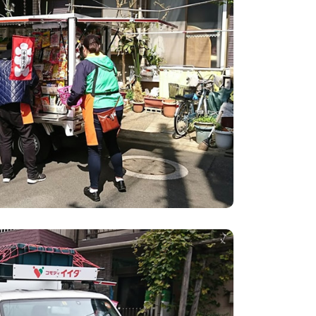
事業の協力に関する協定」を締結。
号車が埼玉県草加市草加店を拠点に開業。
草加警察署とも「市と警察と事業者との連
齢者などを支える地域づくり協定」を締
市、松戸署、松戸東署と移動スーパーによ
動を目的に協定を締結。
号車が千葉県松戸市馬橋店を拠点に開業。
号車が江戸川区西瑞江店を拠点として開
保健局高齢者対策部と「都と事業者との連
齢者などを支える地域づくり協定」を締
号車が江戸川区平井店を拠点として開業。