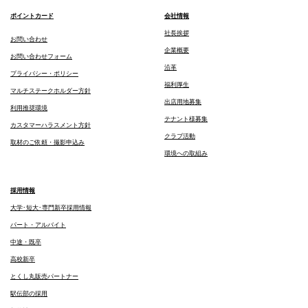
ポイントカード
会社情報
社長挨拶
お問い合わせ
企業概要
お問い合わせフォーム
沿革
プライバシー・ポリシー
福利厚生
マルチステークホルダー方針
出店用地募集
利用推奨環境
テナント様募集
カスタマーハラスメント方針
クラブ活動
取材のご依頼・撮影申込み
環境への取組み
採用情報
大学･短大･専門新卒採用情報
パート・アルバイト
中途・既卒
高校新卒
とくし丸販売パートナー
駅伝部の採用