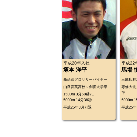
平成20年入社
平成22
塚本 洋平
馬場 
商品部グロサリーバイヤー
三鷹店鮮
由良育英高校～創価大学卒
専修大北
卒
1500m 3分58秒71
5000m 14分38秒
5000m 
平成25年3月引退
平成25年