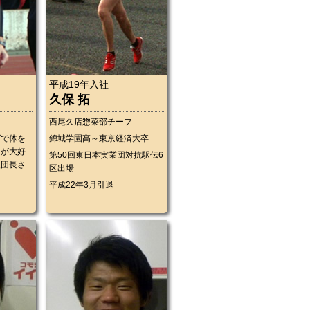
平成19年入社
久保 拓
ー
西尾久店惣菜部チーフ
グで体を
錦城学園高～東京経済大卒
ツが大好
第50回東日本実業団対抗駅伝6
援団長さ
区出場
平成22年3月引退