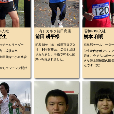
年入社
（有）カネタ前田商店
昭和49年入社
哲生
前田 耕平様
橋本 利明
与チームリーダー
昭和48年（株）飯田百貨店入
鮮魚部チームリーダ
社、34年間勤め、店長も経験
高～成蹊大卒
学生時代はボクシン
されたあと、干物で有名な家
鍛え、今でもスポー
大臣登録中小企業診
業へ転職されました。
きな陸上競技部の応
んです（笑）
年からランニング開始