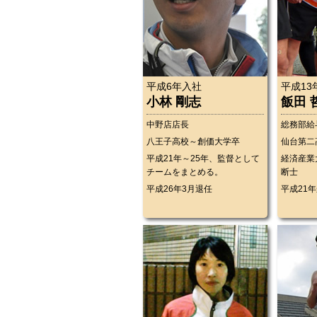
平成6年入社
平成13
小林 剛志
飯田 
中野店店長
総務部給
八王子高校～創価大学卒
仙台第二
平成21年～25年、監督として
経済産業
チームをまとめる。
断士
平成26年3月退任
平成21