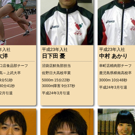
年入社
平成23年入社
平成23年入社
太洋
日下田 憂
中村 あかり
口店食品部チーフ
沼袋店鮮魚部担当
幸町店精肉部チーフ
高～上武大卒
佐野日大高校卒業
鹿児島県樟南高校卒
14分51秒
5000m 15分22秒
3000m 10分48秒
 30分41秒
3000m障害 9分37秒
平成24年3月引退
年2月引退
平成24年3月引退