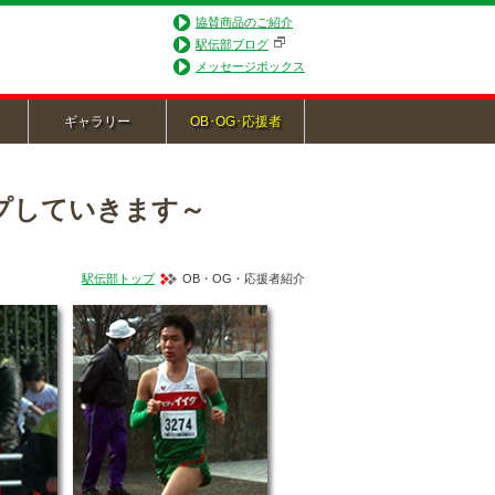
協賛商品のご紹介
駅伝部ブログ
メッセージボックス
ギャラリー
OB･OG･応援者
プしていきます～
駅伝部トップ
OB・OG・応援者紹介