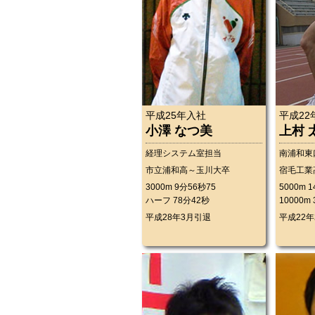
平成25年入社
平成22
小澤 なつ美
上村 
経理システム室担当
南浦和東
市立浦和高～玉川大卒
宿毛工業
3000m 9分56秒75
5000m 
ハーフ 78分42秒
10000m
平成28年3月引退
平成22