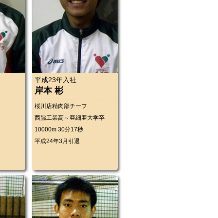
平成23年入社
岸本 彬
桜川店精肉部チーフ
西脇工業高～亜細亜大学卒
10000m 30分17秒
平成24年3月引退