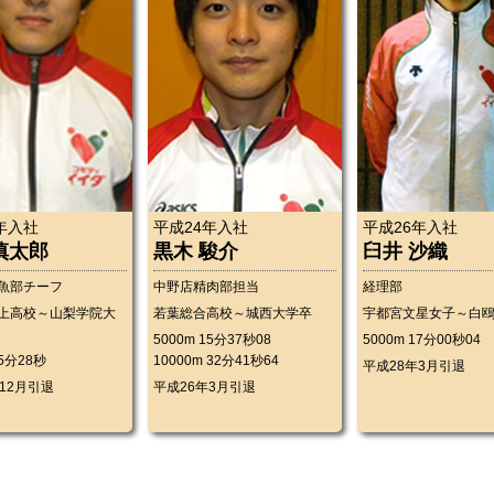
年入社
平成24年入社
平成26年入社
慎太郎
黒木 駿介
臼井 沙織
魚部チーフ
中野店精肉部担当
経理部
上高校～山梨学院大
若葉総合高校～城西大学卒
宇都宮文星女子～白
5000m 15分37秒08
5000m 17分00秒04
15分28秒
10000m 32分41秒64
平成28年3月引退
12月引退
平成26年3月引退