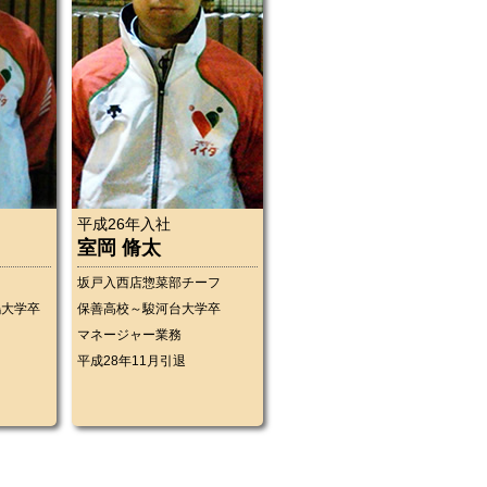
平成26年入社
室岡 脩太
坂戸入西店惣菜部チーフ
鴎大学卒
保善高校～駿河台大学卒
マネージャー業務
平成28年11月引退