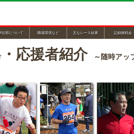
駅伝部について
職場環境など
主なレース結果
記録挑戦会
G・応援者紹介
～随時アッ