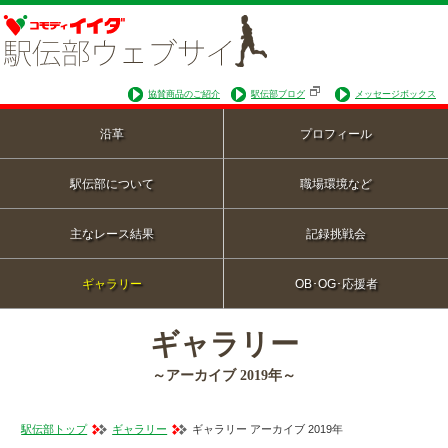
協賛商品のご紹介
駅伝部ブログ
メッセージボックス
沿革
プロフィール
駅伝部について
職場環境など
主なレース結果
記録挑戦会
ギャラリー
OB･OG･応援者
ギャラリー
～アーカイブ 2019年～
駅伝部トップ
ギャラリー
ギャラリー アーカイブ 2019年