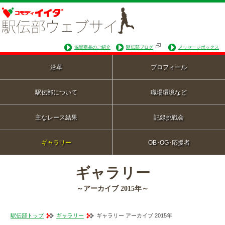
協賛商品のご紹介
駅伝部ブログ
メッセージボックス
沿革
プロフィール
駅伝部について
職場環境など
主なレース結果
記録挑戦会
ギャラリー
OB･OG･応援者
ギャラリー
～アーカイブ 2015年～
駅伝部トップ
ギャラリー
ギャラリー アーカイブ 2015年