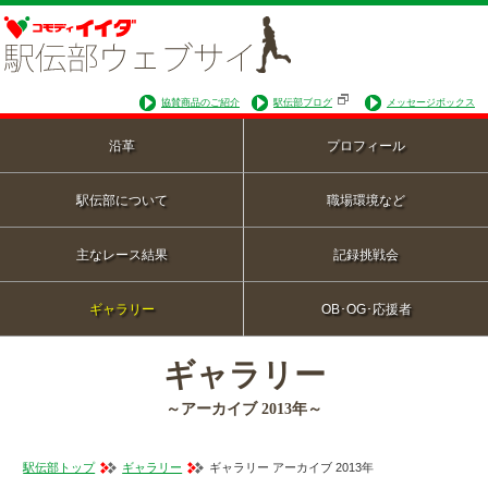
協賛商品のご紹介
駅伝部ブログ
メッセージボックス
沿革
プロフィール
駅伝部について
職場環境など
主なレース結果
記録挑戦会
ギャラリー
OB･OG･応援者
ギャラリー
～アーカイブ 2013年～
駅伝部トップ
ギャラリー
ギャラリー アーカイブ 2013年