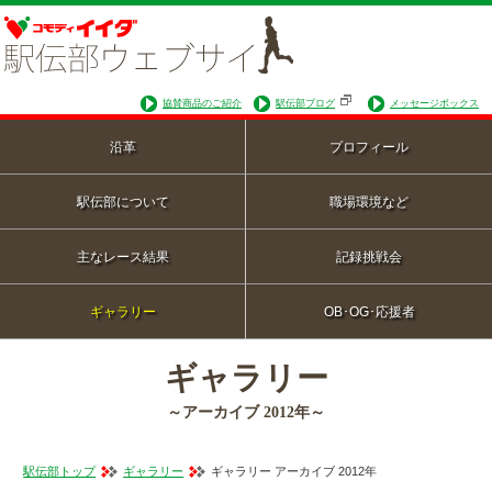
協賛商品のご紹介
駅伝部ブログ
メッセージボックス
沿革
プロフィール
駅伝部について
職場環境など
主なレース結果
記録挑戦会
ギャラリー
OB･OG･応援者
ギャラリー
～アーカイブ 2012年～
駅伝部トップ
ギャラリー
ギャラリー アーカイブ 2012年